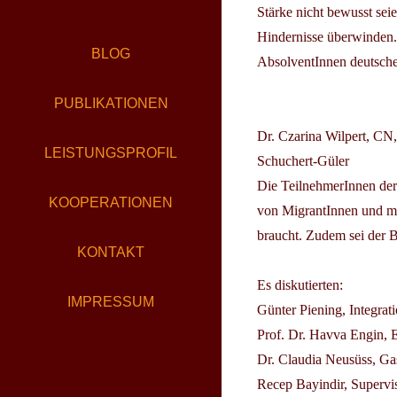
Stärke nicht bewusst sei
Hindernisse überwinden. 
BLOG
AbsolventInnen deutsche
PUBLIKATIONEN
Dr. Czarina Wilpert, CN,
LEISTUNGSPROFIL
Schuchert-Güler
Die TeilnehmerInnen der
KOOPERATIONEN
von MigrantInnen und m
braucht. Zudem sei der B
KONTAKT
Es diskutierten:
IMPRESSUM
Günter Piening, Integrati
Prof. Dr. Havva Engin, E
Dr. Claudia Neusüss, Ga
Recep Bayindir, Superv