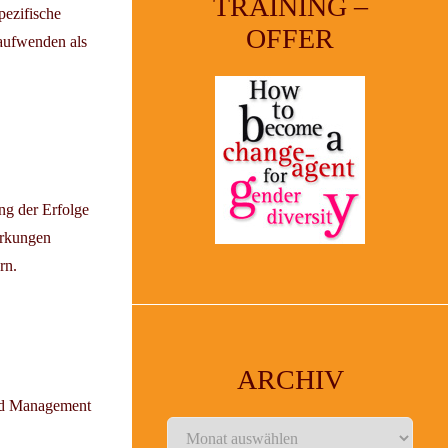
TRAINING –
pezifische
OFFER
 aufwenden als
ng der Erfolge
irkungen
rn.
ARCHIV
und Management
Archiv