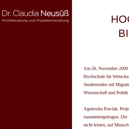
Skip
to
Beitragsnav
HO
content
B
DR. CLAUDIA NEUSÜSS
Politikberatung und Projektentwicklung
Am 26. November 2009 
Hochschule für Wirtschaf
Studierenden mit Migrati
Wissenschaft und Politik
Agnieszka Pawlak
, Proj
zusammengetragen. Die T
nicht leisten, auf Mensch