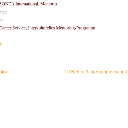
 ZONTA International, Mentorin
ntee
ee
 Career Service, Interkulturelles Mentoring-Programm
r
.
Usko
TU Berlin: "Unternehmerische U