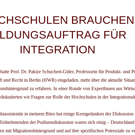
igation
CHSCHULEN BRAUCHEN
ILDUNGSAUFTRAG FÜR
INTEGRATION
hatte
Prof. Dr. Pakize Schuchert-Güler
, Professorin für Produkt- und Pr
t und Recht in Berlin (HWR) eingeladen, mehr über die aktuelle Situa
onshintergrund zu erfahren. In einer Runde von ExpertInnen aus Wirtsc
 diskutierten wir Fragen zur Rolle der Hochschulen in der Integrationsd
ektassistentin in meinem Büro hat einige Kerngedanken der Diskussion
eilnehmenden der Podiumsdiskussion waren sich einig – Deutschland 
en mit Migrationshintergrund und auf ihre spezifischen Potenziale zu v