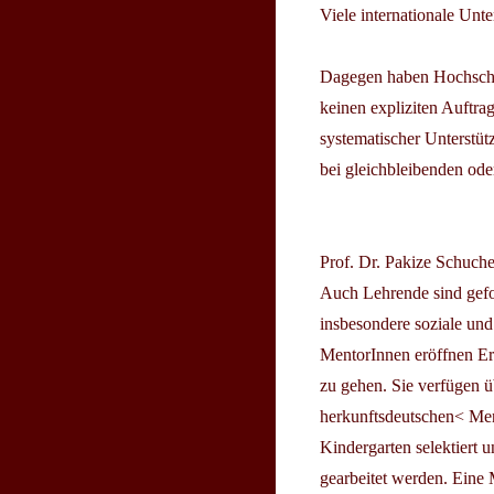
Viele internationale Unt
Dagegen haben Hochschul
keinen expliziten Auftra
systematischer Unterstüt
bei gleichbleibenden o
Prof. Dr. Pakize Schuch
Auch Lehrende sind gefor
insbesondere soziale und
MentorInnen eröffnen Er
zu gehen. Sie verfügen ü
herkunftsdeutschen< Ment
Kindergarten selektiert un
gearbeitet werden. Eine 