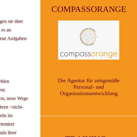
COMPASSORANGE
gen sie über
 es an
 neue Aufgaben
Die Agentur für zeitgemäße
ehlen
Personal- und
nt.
Organisationsentwicklung
ion, neue Wege
hren >nicht-
eits im
ientiert
als ihrer