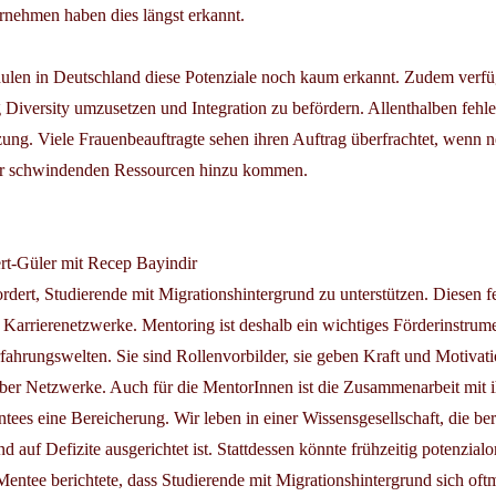
ernehmen haben dies längst erkannt.
en in Deutschland diese Potenziale noch kaum erkannt. Zudem verfü
g Diversity umzusetzen und Integration zu befördern. Allenthalben fehle
zung. Viele Frauenbeauftragte sehen ihren Auftrag überfrachtet, wenn
der schwindenden Ressourcen hinzu kommen.
ert-Güler mit Recep Bayindir
dert, Studierende mit Migrationshintergrund zu unterstützen. Diesen f
 Karrierenetzwerke. Mentoring ist deshalb ein wichtiges Förderinstrume
fahrungswelten. Sie sind Rollenvorbilder, sie geben Kraft und Motivat
ber Netzwerke. Auch für die MentorInnen ist die Zusammenarbeit mit i
ees eine Bereicherung. Wir leben in einer Wissensgesellschaft, die ber
d auf Defizite ausgerichtet ist. Stattdessen könnte frühzeitig potenzialor
Mentee berichtete, dass Studierende mit Migrationshintergrund sich oftm