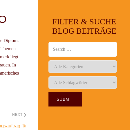
O
FILTER & SUCHE
BLOG BEITRÄGE
nte Diplom-
en Themen
merk liegt
bauen. In
hmerisches
NEXT
gsauftrag für