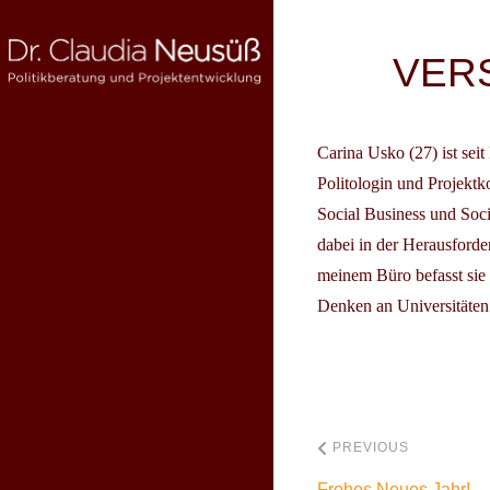
Skip
to
Beitragsnav
VER
content
Carina Usko
(27) ist sei
DR. CLAUDIA NEUSÜSS
Politikberatung und Projektentwicklung
Politologin und Projektk
Social Business und Soci
dabei in der Herausforde
meinem Büro befasst sie
Denken an Universitäte
PREVIOUS
Frohes Neues Jahr!