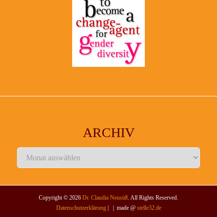
ARCHIV
Archiv
Copyright © 2026
Dr. Claudia Neusüß
. All Rights Reserved.
Datenschutzerklärung
| | made @
stelle32.de