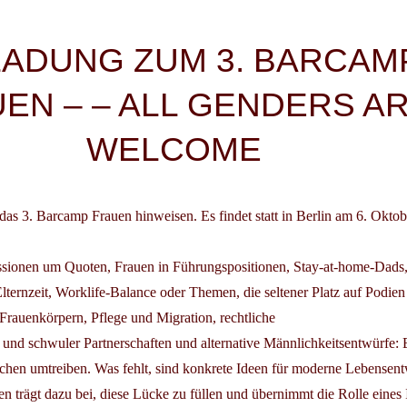
igation
LADUNG ZUM 3. BARCAM
EN – – ALL GENDERS A
WELCOME
das 3. Barcamp Frauen hinweisen. Es findet statt in Berlin am
6. Oktob
sionen um Quoten, Frauen in Führungspositionen, Stay-at-home-Dads,
lternzeit, Worklife-Balance oder Themen, die seltener Platz auf Podien
Frauenkörpern, Pflege und Migration, rechtliche
r und schwuler Partnerschaften und alternative Männlichkeitsentwürfe: E
hen umtreiben. Was fehlt, sind konkrete Ideen für moderne Lebensent
 trägt dazu bei, diese Lücke zu füllen und übernimmt die Rolle eines 