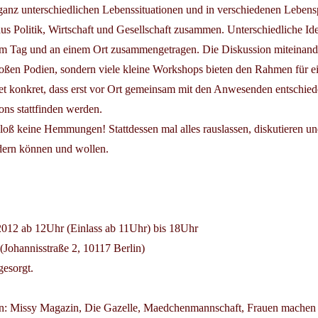
anz unterschiedlichen Lebenssituationen und in verschiedenen Leben
 Politik, Wirtschaft und Gesellschaft zusammen. Unterschiedliche Id
m Tag und an einem Ort zusammengetragen. Die Diskussion miteinande
oßen Podien, sondern viele kleine Workshops bieten den Rahmen für ei
t konkret, dass erst vor Ort gemeinsam mit den Anwesenden entschied
ns stattfinden werden.
loß keine Hemmungen! Stattdessen mal alles rauslassen, diskutieren u
dern können und wollen.
012 ab 12Uhr (Einlass ab 11Uhr) bis 18Uhr
(Johannisstraße 2, 10117 Berlin)
gesorgt.
en: Missy Magazin, Die Gazelle, Maedchenmannschaft, Frauen machen