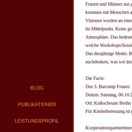
Frauen und Männer aus g
kommen mit Menschen aus
Visionen werden an eine
im Mittelpunkt. Keine gr
Atmosphäre. Das bedeute
welche Workshops/Sessio
Das diesjährige Motto: B
nachdenken, was wir än
Die Facts:
Das 3. Barcamp Frauen
BLOG
Datum: Samstag, 06.10.2
Ort: Kalkscheune Berlin 
PUBLIKATIONEN
Für Kinderbetreuung ist 
LEISTUNGSPROFIL
Kooperationspartnerinn