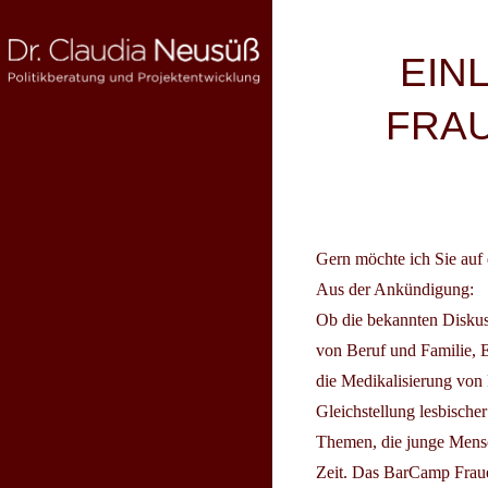
Skip
to
Beitragsnav
EIN
content
FRAU
DR. CLAUDIA NEUSÜSS
Politikberatung und Projektentwicklung
Gern möchte ich Sie auf 
Aus der Ankündigung:
Ob die bekannten Diskus
von Beruf und Familie, E
die Medikalisierung von 
Gleichstellung lesbische
Themen, die junge Mensc
Zeit. Das BarCamp Frauen