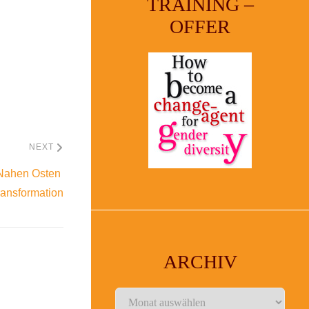
TRAINING –
OFFER
NEXT
Nahen Osten 
ansformation
ARCHIV
Archiv