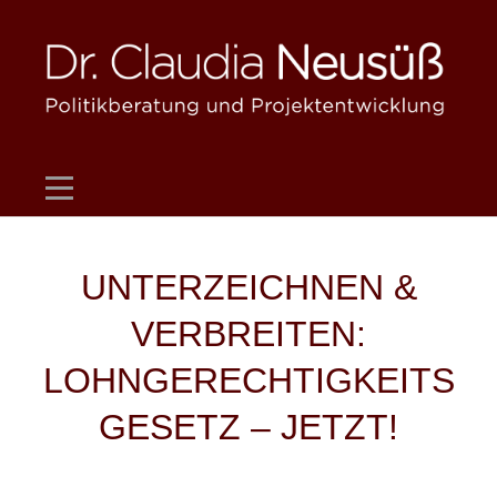
Skip
to
content
Beitragsnavigation
UNTERZEICHNEN &
VERBREITEN:
LOHNGERECHTIGKEITS
GESETZ – JETZT!