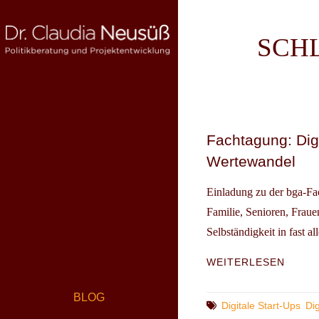
Skip
to
SCH
content
DR. CLAUDIA NEUSÜSS
Politikberatung und Projektentwicklung
Fachtagung: Dig
Wertewandel
Einladung zu der bga-Fa
Familie, Senioren, Frau
Selbständigkeit in fast 
FACH
WEITERLESEN
DIGIT
GRÜN
BLOG
ZWIS
Tags
Digitale Start-Ups
Dig
INNOV