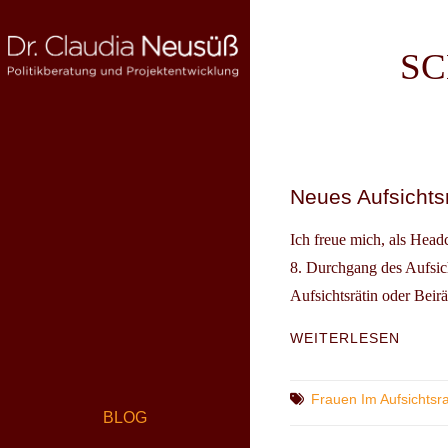
Skip
to
S
content
DR. CLAUDIA NEUSÜSS
Politikberatung und Projektentwicklung
Neues Aufsichts
Ich freue mich, als Hea
8. Durchgang des Aufsic
Aufsichtsrätin oder Beir
NEUE
WEITERLESEN
AUFS
DER
HWR
Tags
Frauen Im Aufsichtsra
BLOG
STAR
IM