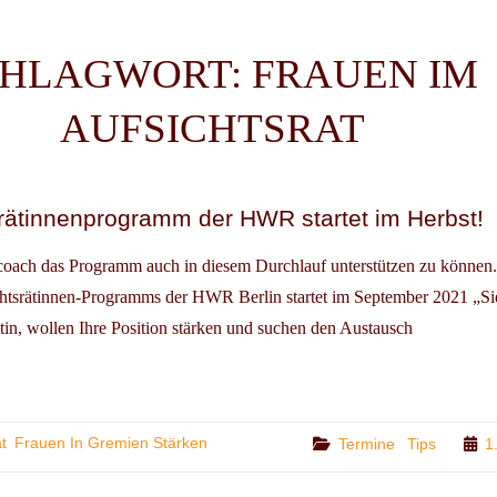
CHLAGWORT:
FRAUEN IM
AUFSICHTSRAT
rätinnenprogramm der HWR startet im Herbst!
dcoach das Programm auch in diesem Durchlauf unterstützen zu können. 
htsrätinnen-Programms der HWR Berlin startet im September 2021 „Si
ätin, wollen Ihre Position stärken und suchen den Austausch
S
ICHTSRÄTINNENPROGRAMM
t
Frauen In Gremien Stärken
Categories
Termine
Tips
1
TET