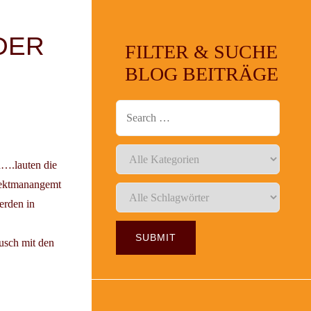
DER
FILTER & SUCHE
BLOG BEITRÄGE
n….lauten die
jektmanangemt
erden in
usch mit den