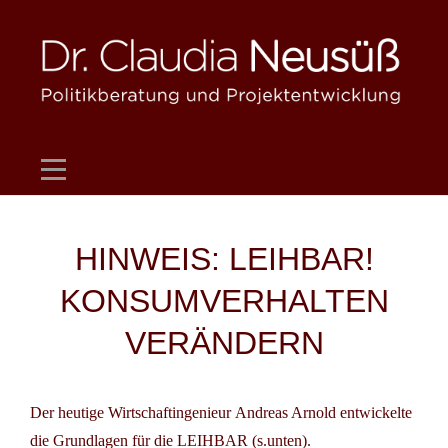
Skip
to
content
Beitragsnavigation
HINWEIS: LEIHBAR!
KONSUMVERHALTEN
VERÄNDERN
Der heutige Wirtschaftingenieur
Andreas Arnold
entwickelte
die Grundlagen für die
LEIHBAR
(s.unten).