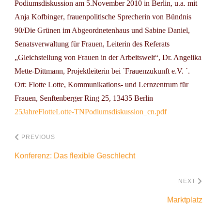
Podiumsdiskussion
am
5.November 2010
in Berlin, u.a. mit
Anja Kofbinger
, frauenpolitische Sprecherin von Bündnis
90/Die Grünen im Abgeordnetenhaus und
Sabine Daniel
,
Senatsverwaltung für Frauen, Leiterin des Referats
„Gleichstellung von Frauen in der Arbeitswelt“,
Dr. Angelika
Mette-Dittmann
, Projektleiterin bei ´Frauenzukunft e.V. ´.
Ort: Flotte Lotte, Kommunikations- und Lernzentrum für
Frauen, Senftenberger Ring 25, 13435 Berlin
25JahreFlotteLotte-TNPodiumsdiskussion_cn.pdf
PREVIOUS
Konferenz: Das flexible Geschlecht
NEXT
Marktplatz